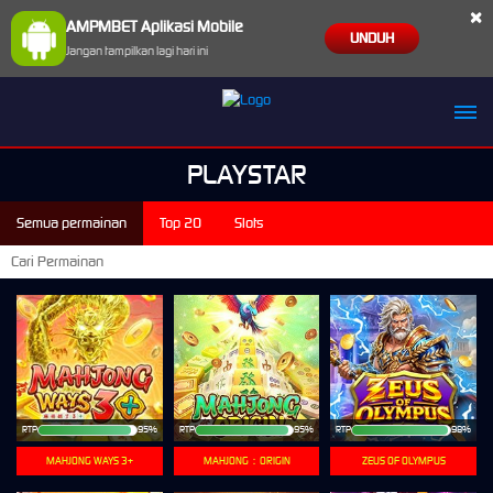
×
AMPMBET Aplikasi Mobile
UNDUH
Jangan tampilkan lagi hari ini
PLAYSTAR
Semua permainan
Top 20
Slots
RTP
95%
RTP
95%
RTP
98%
MAHJONG WAYS 3+
MAHJONG：ORIGIN
ZEUS OF OLYMPUS