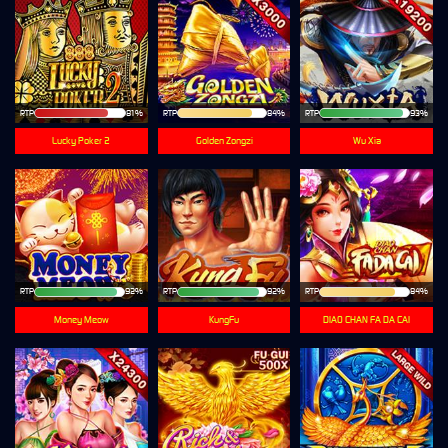
RTP
81%
RTP
84%
RTP
93%
Lucky Poker 2
Golden Zongzi
Wu Xia
RTP
92%
RTP
92%
RTP
84%
Money Meow
KungFu
DIAO CHAN FA DA CAI