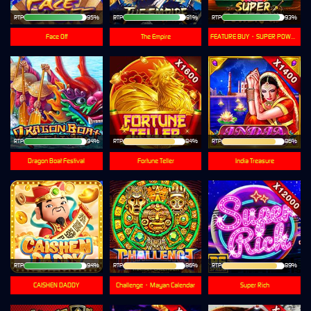
RTP
95%
RTP
91%
RTP
93%
Face Off
The Empire
FEATURE BUY・SUPER POWERFUL
RTP
94%
RTP
84%
RTP
86%
Dragon Boat Festival
Fortune Teller
India Treasure
RTP
94%
RTP
86%
RTP
89%
CAISHEN DADDY
Challenge・Mayan Calendar
Super Rich