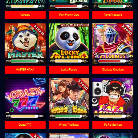
RTP
85%
RTP
81%
RTP
90%
Alchemy
Fish Prawn Crab
Tomb Treasure
RTP
94%
RTP
85%
RTP
80%
MASTER HAHA
Lucky Panda
Glorious Kingdom
RTP
88%
RTP
93%
RTP
84%
Crazy 777
Who's The Boss
Fa Fa Monkey