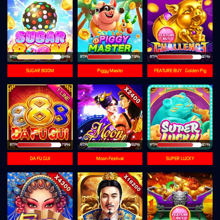
RTP
84%
RTP
79%
RTP
81%
SUGAR BOOM
Piggy Master
FEATURE BUY - Golden Pig
RTP
79%
RTP
92%
RTP
81%
DA FU GUI
Moon Festival
SUPER LUCKY