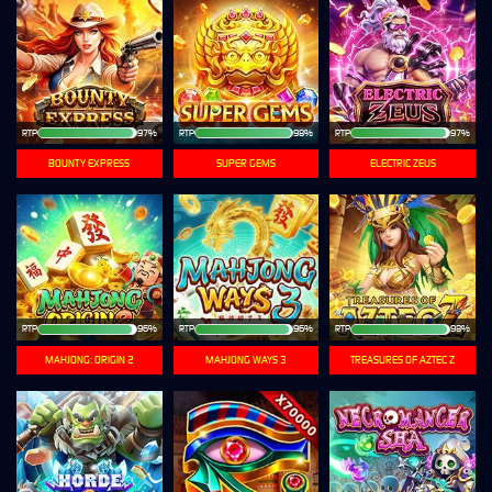
RTP
97%
RTP
98%
RTP
97%
BOUNTY EXPRESS
SUPER GEMS
ELECTRIC ZEUS
RTP
96%
RTP
96%
RTP
98%
MAHJONG: ORIGIN 2
MAHJONG WAYS 3
TREASURES OF AZTEC Z