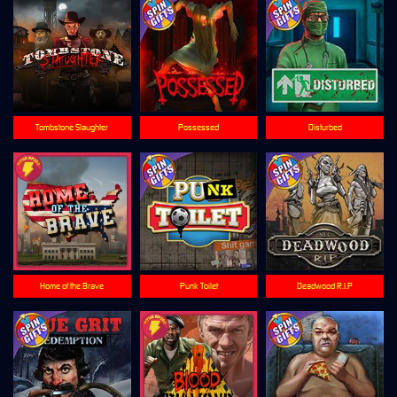
Tombstone Slaughter
Possessed
Disturbed
Home of the Brave
Punk Toilet
Deadwood R.I.P