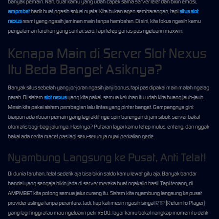
banyak pemain. Nah, buat kamu yang udah capek sama server lelet dan bikin emosi,
ampmbet
hadir buat ngasih solusi nyata. Kita bukan agen sembarangan, tapi
situs slot
nexus
resmi yang ngasih jaminan main tanpa hambatan. Di sini, kita fokus ngasih kamu
pengalaman taruhan yang santai, seru, tapi tetep ganas pas ngeluarin maxwin.
Kenapa Main di Server Slot Nexus
Itu Beda Banget Asiknya?
Banyak situs sebelah yang jor-joran ngasih janji bonus, tapi pas dipakai main malah ngelag
parah. Di sistem
slot nexus
yang kita pakai, semua keluhan itu udah kita buang jauh-jauh.
Mesin kita pakai sistem pembagian lalu lintas yang pinter banget. Gampangnya gini:
biarpun ada ribuan pemain yang lagi aktif nge-spin barengan di jam sibuk, server bakal
otomatis bagi-bagi jalurnya. Hasilnya? Putaran layar kamu tetep mulus, enteng, dan nggak
bakal ada cerita macet pas lagi seru-serunya nyari perkalian gede.
Nyambung Langsung ke Pusat, Anti Telat!
Di dunia taruhan, telat sedetik aja bisa bikin saldo kamu lewat gitu aja. Banyak bandar
bandel yang sengaja bikin jeda di server mereka buat ngakalin hasil. Tapi tenang, di
AMPMBET kita potong semua jalur curang itu. Sistem kita nyambung langsung ke pusat
provider aslinya tanpa perantara. Jadi, tiap kali mesin ngasih sinyal RTP (Return to Player)
yang lagi tinggi atau mau ngeluarin petir x500, layar kamu bakal nangkap momen itu detik