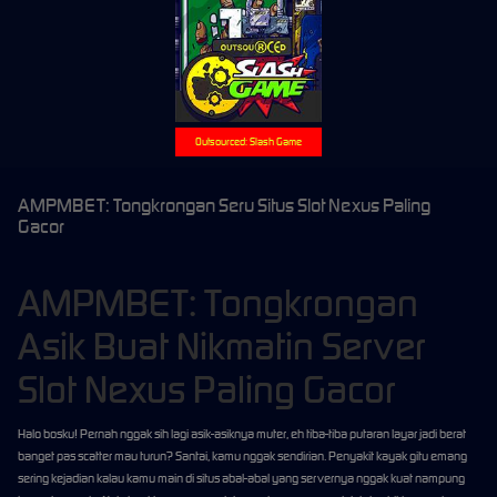
Outsourced: Slash Game
AMPMBET: Tongkrongan Seru Situs Slot Nexus Paling
Gacor
AMPMBET: Tongkrongan
Asik Buat Nikmatin Server
Slot Nexus Paling Gacor
Halo bosku! Pernah nggak sih lagi asik-asiknya muter, eh tiba-tiba putaran layar jadi berat
banget pas scatter mau turun? Santai, kamu nggak sendirian. Penyakit kayak gitu emang
sering kejadian kalau kamu main di situs abal-abal yang servernya nggak kuat nampung