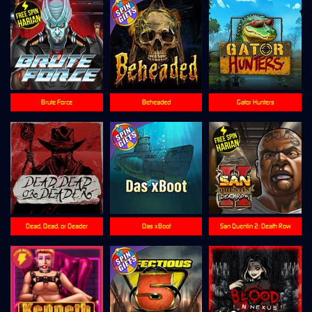
Brute Force
Beheaded
Gator Hunters
Dead, Dead, or Deader
Das xBoot
San Quentin 2: Death Row