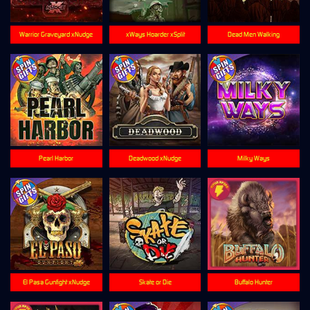
Warrior Graveyard xNudge
xWays Hoarder xSplit
Dead Men Walking
Pearl Harbor
Deadwood xNudge
Milky Ways
El Pasa Gunfight xNudge
Skate or Die
Buffalo Hunter