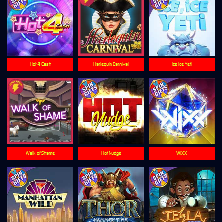
Hot 4 Cash
Harlequin Carnival
Ice Ice Yeti
Walk of Shame
Hot Nudge
WiXX