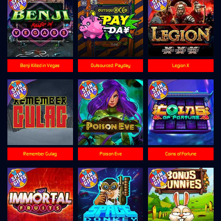
Benji Killed in Vegas
Outsourced: Payday
Legion X
Remember Gulag
Poison Eve
Coins of Fortune