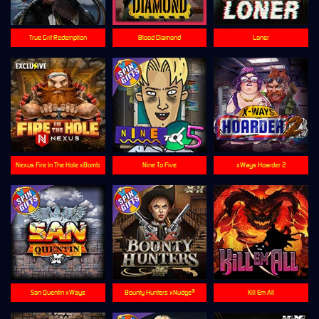
True Grit Redemption
Blood Diamond
Loner
Nexus Fire In The Hole xBomb
Nine To Five
xWays Hoarder 2
San Quentin xWays
Bounty Hunters xNudge®
Kill Em All