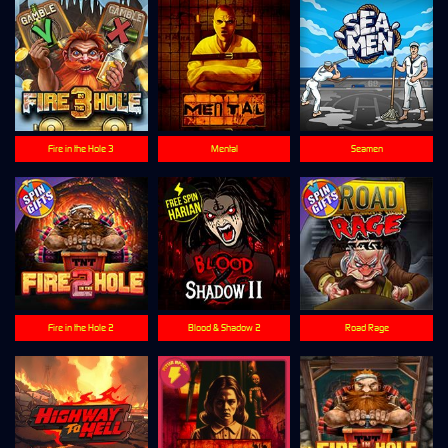
Fire in the Hole 3
Mental
Seamen
Fire in the Hole 2
Blood & Shadow 2
Road Rage