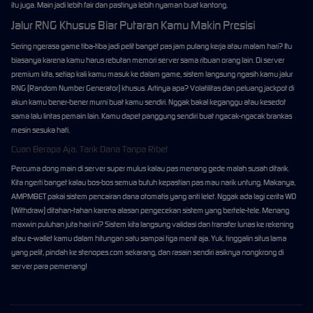
itu juga. Main jadi lebih fair dan pastinya lebih nyaman buat kantong.
Jalur RNG Khusus Biar Putaran Kamu Makin Presisi
Sering ngerasa game tiba-tiba jadi pelit banget pas jam pulang kerja atau malam hari? Itu
biasanya karena kamu harus rebutan memori server sama ribuan orang lain. Di server
premium kita, setiap kali kamu masuk ke dalam game, sistem langsung ngasih kamu jalur
RNG (Random Number Generator) khusus. Artinya apa? Volatilitas dan peluang jackpot di
akun kamu bener-bener murni buat kamu sendiri. Nggak bakal keganggu atau kesedot
sama lalu lintas pemain lain. Kamu dapet panggung sendiri buat ngacak-ngacak brankas
mesin sesuka hati.
Cuan Berapa Aja, Tarik Dana Tanpa Ribet
Percuma dong main di server super mulus kalau pas menang gede malah susah ditarik.
Kita ngerti banget kalau bos-bos semua butuh kepastian pas mau narik untung. Makanya,
AMPMBET pakai sistem pencairan dana otomatis yang anti lelet. Nggak ada lagi cerita WD
(Withdraw) ditahan-tahan karena alasan pengecekan sistem yang bertele-tele. Menang
maxwin puluhan juta hari ini? Sistem kita langsung validasi dan transfer lunas ke rekening
atau e-wallet kamu dalam hitungan satu sampai tiga menit aja. Yuk, tinggalin situs lama
yang pelit, pindah ke stenopes.com sekarang, dan rasain sendiri asiknya nongkrong di
server para pemenang!