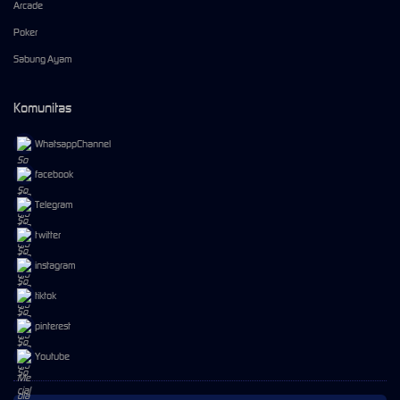
Arcade
Poker
Sabung Ayam
Komunitas
WhatsappChannel
facebook
Telegram
twitter
instagram
tiktok
pinterest
Youtube