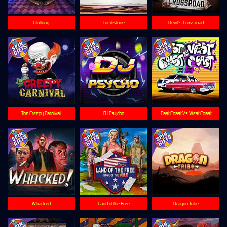
Gluttony
Tombstone
Devil's Crossroad
The Creepy Carnival
DJ Psycho
East Coast Vs West Coast
Whacked
Land of the Free
Dragon Tribe