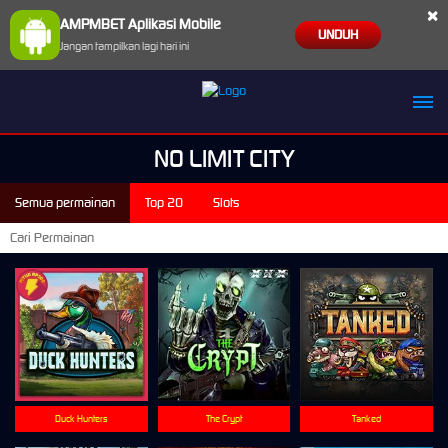
×
AMPMBET Aplikasi Mobile
UNDUH
Jangan tampilkan lagi hari ini
NO LIMIT CITY
Semua permainan
Top 20
Slots
Duck Hunters
The Crypt
Tanked