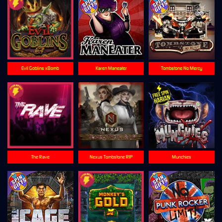
Evil Goblins xBomb
Karen Maneater
Tombstone No Mercy
The Rave
Nexus Tombstone RIP
Munchies