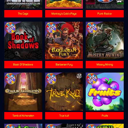
The Cage
Monkey's Gold xPays
Punk Rocker
Book Of Shadows
Barbarian Fury
Misery Mining
Tomb of Akhenaten
True kult
Fruits