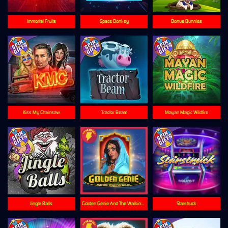
Immortal Fruits
Space Donkey
Bonus Bunnies
Kiss My Chainsaw
Tractor Beam
Mayan Magic Wildfire
Jingle Balls
Golden Genie And The Walking Wilds
Starstruck