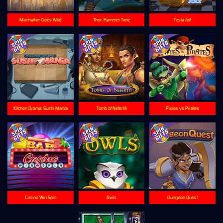
Manhattan Goes Wild
Thor: Hammer Time
Tesla Jolt
Kitchen Drama: Sushi Mania
Tomb of Nefertiti
Pixies vs Pirates
Casino Win Spin
Owls
Dungeon Quest