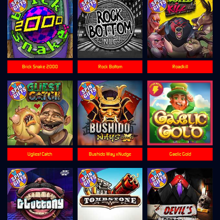
Brick Snake 2000
Rock Bottom
Roadkill
Ugliest Catch
Bushido Way xNudge
Gaelic Gold