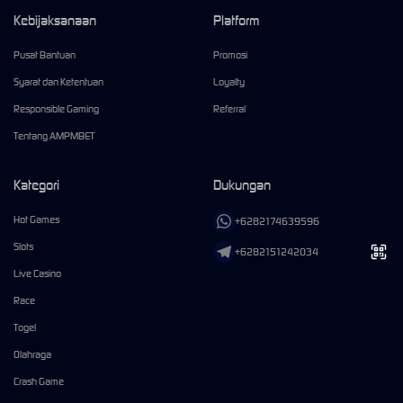
Kebijaksanaan
Platform
Pusat Bantuan
Promosi
Syarat dan Ketentuan
Loyalty
Responsible Gaming
Referral
Tentang AMPMBET
Kategori
Dukungan
Hot Games
+6282174639596
Slots
+6282151242034
Live Casino
Race
Togel
Olahraga
Crash Game