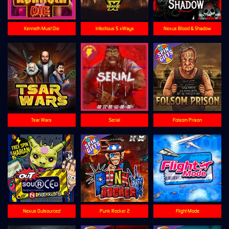
Kenneth Must Die
Infectious 5 xWays
Nexus Blood & Shadow
Tsar Wars
Serial
Folsom Prison
Nexus Outsourced
Punk Rocker 2
Flight Mode