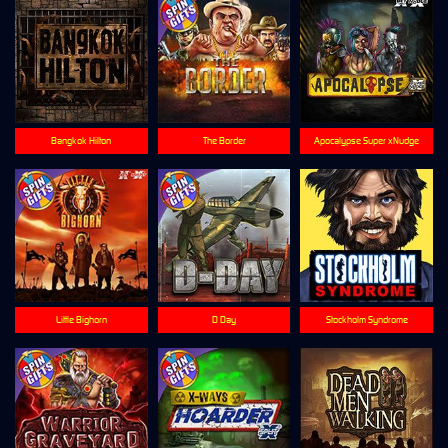
Bangkok Hilton
The Border
Apocalypse Super xNudge
Little Bighorn
D Day
Stockholm Syndrome