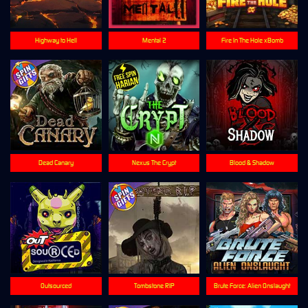
Highway to Hell
Mental 2
Fire In The Hole xBomb
Dead Canary
Nexus The Crypt
Blood & Shadow
Outsourced
Tombstone RIP
Brute Force: Alien Onslaught