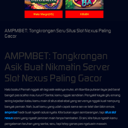
Water Margin(H5)
XiBoBA
AMPMBET: Tongkrongan Seru Situs Slot Nexus Paling
Gacor
AMPMBET: Tongkrongan
Asik Buat Nikmatin Server
Slot Nexus Paling Gacor
Halo bosku! Pernah nggak sih lagi asik-asiknya muter, eh tiba-tiba putaran layar jadi berat
banget pas scatter mau turun? Santai, kamu nggak sendirian. Penyakit kayak gitu emang
sering kejadian kalau kamu main di situs abal-abal yang servernya nggak kuat nampung
banyak pemain. Nah, buat kamu yang udah capek sama server lelet dan bikin emosi,
ampmbet
hadir buat ngasih solusi nyata. Kita bukan agen sembarangan, tapi
situs slot
nexus
resmi yang ngasih jaminan main tanpa hambatan. Di sini, kita fokus ngasih kamu
pengalaman taruhan yang santai, seru, tapi tetep ganas pas ngeluarin maxwin.