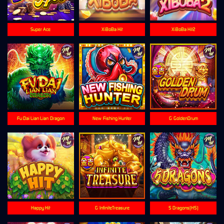
Super Ace
XiBoBa Hit
XiBoBa Hit2
Fu Dai Lian Lian-Dragon
New-Fishing Hunter
G-GoldenDrum
Happy Hit
G-InfiniteTreasure
5 Dragons(H5)