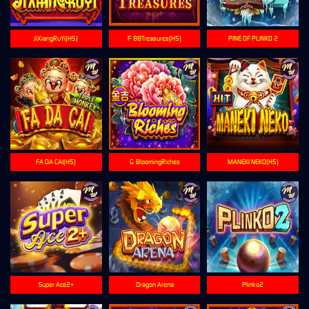
JiXiangRuYi(H5)
F-88Treasures(H5)
PINE OF PLINKO 2
FA DA CAI(H5)
G-BloomingRiches
MANEKI NEKO(H5)
Super Ace2+
Dragon Arena
Plinko2