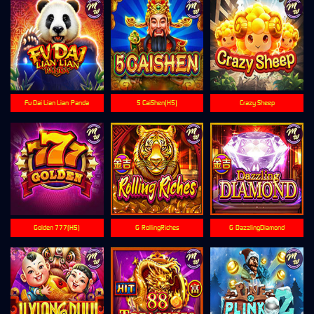
Fu Dai Lian Lian-Panda
5 CaiShen(H5)
Crazy Sheep
Golden 777(H5)
G-RollingRiches
G-DazzlingDiamond