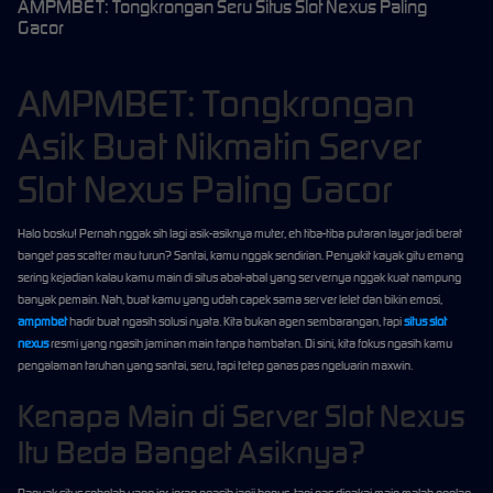
AMPMBET: Tongkrongan Seru Situs Slot Nexus Paling
Gacor
AMPMBET: Tongkrongan
Asik Buat Nikmatin Server
Slot Nexus Paling Gacor
Halo bosku! Pernah nggak sih lagi asik-asiknya muter, eh tiba-tiba putaran layar jadi berat
banget pas scatter mau turun? Santai, kamu nggak sendirian. Penyakit kayak gitu emang
sering kejadian kalau kamu main di situs abal-abal yang servernya nggak kuat nampung
banyak pemain. Nah, buat kamu yang udah capek sama server lelet dan bikin emosi,
ampmbet
hadir buat ngasih solusi nyata. Kita bukan agen sembarangan, tapi
situs slot
nexus
resmi yang ngasih jaminan main tanpa hambatan. Di sini, kita fokus ngasih kamu
pengalaman taruhan yang santai, seru, tapi tetep ganas pas ngeluarin maxwin.
Kenapa Main di Server Slot Nexus
Itu Beda Banget Asiknya?
Banyak situs sebelah yang jor-joran ngasih janji bonus, tapi pas dipakai main malah ngelag