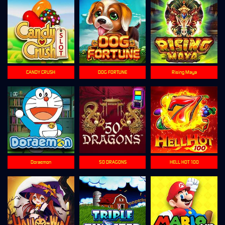
CANDY CRUSH
DOG FORTUNE
Rising Maya
Doraemon
50 DRAGONS
HELL HOT 100