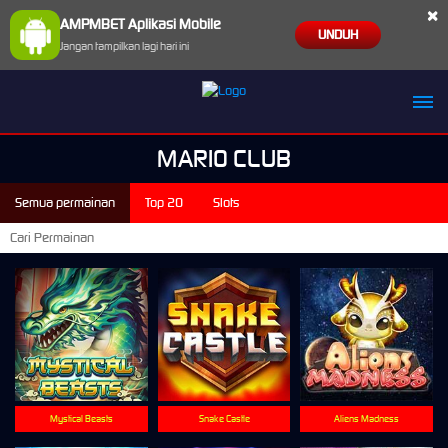
×
AMPMBET Aplikasi Mobile
UNDUH
Jangan tampilkan lagi hari ini
MARIO CLUB
Semua permainan
Top 20
Slots
Mystical Beasts
Snake Castle
Aliens Madness