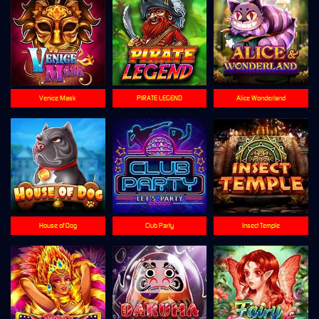
Venice Mask
PIRATE LEGEND
Alice Wonderland
House of Dog
Club Party
Insect Temple