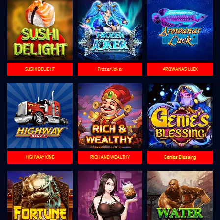
SUSHI DELIGHT
Frozen Joker
AROWANAS LUCK
HIGHWAY KING
RICH AND WEALTHY
Genies Blessing