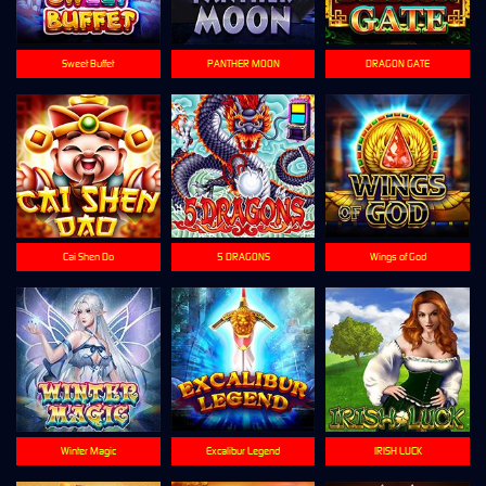
Sweet Buffet
PANTHER MOON
DRAGON GATE
Cai Shen Do
5 DRAGONS
Wings of God
Winter Magic
Excalibur Legend
IRISH LUCK