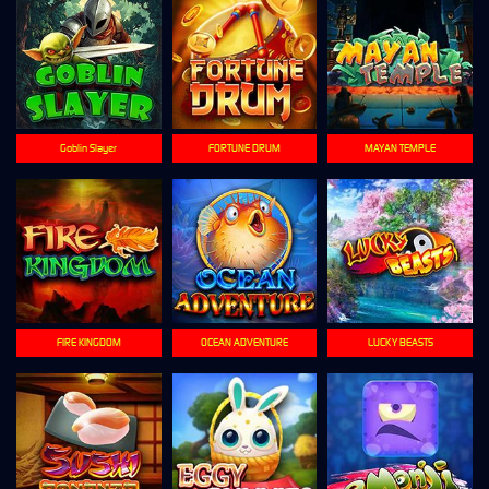
Goblin Slayer
FORTUNE DRUM
MAYAN TEMPLE
FIRE KINGDOM
OCEAN ADVENTURE
LUCKY BEASTS