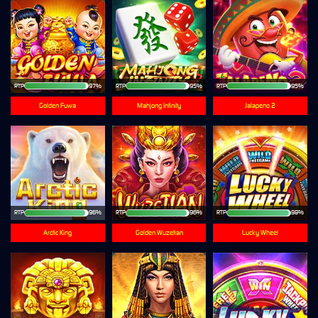
RTP
97%
RTP
95%
RTP
95%
Golden Fuwa
Mahjong Infinity
Jalapeno 2
RTP
96%
RTP
96%
RTP
98%
Arctic King
Golden Wuzetian
Lucky Wheel