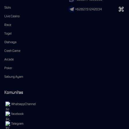
Slots
+6282151242034
Live Casino
Race
Togel
Olahraga
Crash Game
Arcade
Poker
Sabung Ayam
Komunitas
WhatsappChannel
facebook
Telegram