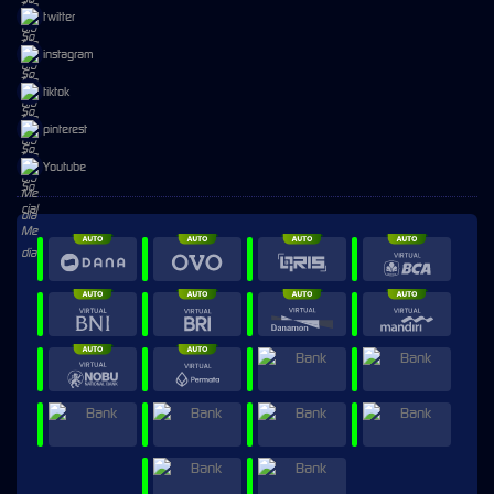
twitter
instagram
tiktok
pinterest
Youtube