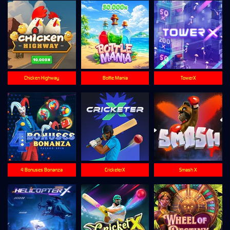
Chicken Highway
Bottle Mania
TowerX
4 Bonuses Bonanza
CricketerX
Smash X