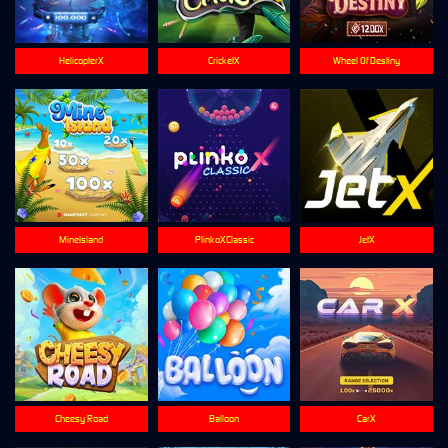
HelicopterX
CricketX
Wheel Of Destiny
MineIsland
PlinkoXClassic
JetX
Cheesy Road
Balloon
CarX