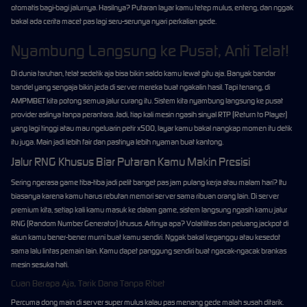
otomatis bagi-bagi jalurnya. Hasilnya? Putaran layar kamu tetep mulus, enteng, dan nggak
bakal ada cerita macet pas lagi seru-serunya nyari perkalian gede.
Nyambung Langsung ke Pusat, Anti Telat!
Di dunia taruhan, telat sedetik aja bisa bikin saldo kamu lewat gitu aja. Banyak bandar
bandel yang sengaja bikin jeda di server mereka buat ngakalin hasil. Tapi tenang, di
AMPMBET kita potong semua jalur curang itu. Sistem kita nyambung langsung ke pusat
provider aslinya tanpa perantara. Jadi, tiap kali mesin ngasih sinyal RTP (Return to Player)
yang lagi tinggi atau mau ngeluarin petir x500, layar kamu bakal nangkap momen itu detik
itu juga. Main jadi lebih fair dan pastinya lebih nyaman buat kantong.
Jalur RNG Khusus Biar Putaran Kamu Makin Presisi
Sering ngerasa game tiba-tiba jadi pelit banget pas jam pulang kerja atau malam hari? Itu
biasanya karena kamu harus rebutan memori server sama ribuan orang lain. Di server
premium kita, setiap kali kamu masuk ke dalam game, sistem langsung ngasih kamu jalur
RNG (Random Number Generator) khusus. Artinya apa? Volatilitas dan peluang jackpot di
akun kamu bener-bener murni buat kamu sendiri. Nggak bakal keganggu atau kesedot
sama lalu lintas pemain lain. Kamu dapet panggung sendiri buat ngacak-ngacak brankas
mesin sesuka hati.
Cuan Berapa Aja, Tarik Dana Tanpa Ribet
Percuma dong main di server super mulus kalau pas menang gede malah susah ditarik.