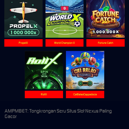
PropelX
World Champion X
Fortune Catch
RollX
CaiBalaoCappadocia
AMPMBET: Tongkrongan Seru Situs Slot Nexus Paling
Gacor