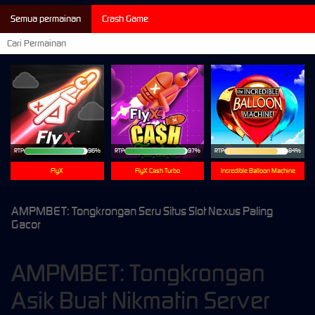
Semua permainan
Crash Game
RTP
96%
RTP
97%
RTP
84%
FlyX
FlyX Cash Turbo
Incredible Balloon Machine
AMPMBET: Tongkrongan Seru Situs Slot Nexus Paling
Gacor
AMPMBET: Tongkrongan
Asik Buat Nikmatin Server