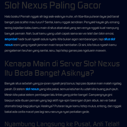
Slot Nexus Paling Gacor
Halo bosku! Pernah nggak sih lagi asik-asiknya muter, eh tiba-tiba putaran layar jadi berat
banget pas scatter mau turun? Santai, kamu nggak sendirian. Penyakit kayak gitu emang
sering kejadian kalau kamu main di situs abal-abal yang servernya nggak kuat nampung
banyak pemain. Nah, buat kamu yang udah capek sama server lelet dan bikin emosi,
ampmbet
hadir buat ngasih solusi nyata. Kita bukan agen sembarangan, tapi
situs slot
nexus
resmi yang ngasih jaminan main tanpa hambatan. Di sini, kita fokus ngasih kamu
pengalaman taruhan yang santai, seru, tapi tetep ganas pas ngeluarin maxwin.
Kenapa Main di Server Slot Nexus
Itu Beda Banget Asiknya?
Banyak situs sebelah yang jor-joran ngasih janji bonus, tapi pas dipakai main malah ngelag
parah. Di sistem
slot nexus
yang kita pakai, semua keluhan itu udah kita buang jauh-jauh.
Mesin kita pakai sistem pembagian lalu lintas yang pinter banget. Gampangnya gini:
biarpun ada ribuan pemain yang lagi aktif nge-spin barengan di jam sibuk, server bakal
otomatis bagi-bagi jalurnya. Hasilnya? Putaran layar kamu tetep mulus, enteng, dan nggak
bakal ada cerita macet pas lagi seru-serunya nyari perkalian gede.
Nyambung Langsung ke Pusat, Anti Telat!