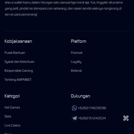
atau e-wallet kamu dalam hitungan satu sampai tiga menit aja. Yuk, tinggalin situs lama
yang pelit, pindah ke stenopes.com sekarang, dan rasain sendiri asiknya nongkrong di
server para pemenang!
Kebijaksanaan
Platform
Pusat Bantuan
Promosi
Syarat dan Ketentuan
Loyalty
Responsible Gaming
Referral
Tentang AMPMBET
Kategori
Dukungan
Hot Games
+6282174639596
Slots
+6282151242034
Live Casino