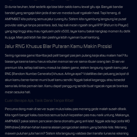
Di dunia taruhan, telat sedetik aja bisa bikin saldo kamu lewat gitu aja. Banyak bandar
bandel yang sengaja bikin jeda di server mereka buat ngakalin hasil. Tapi tenang, di
AMPMBET kita potong semua jalur curang itu. Sistem kita nyambung langsung ke pusat
provider aslinya tanpa perantara. Jadi, tiap kali mesin ngasih sinyal RTP (Return to Player)
yang lagi tinggi atau mau ngeluarin petir x500, layar kamu bakal nangkap momen itu detik
itu juga. Main jadi lebih fair dan pastinya lebih nyaman buat kantong.
Jalur RNG Khusus Biar Putaran Kamu Makin Presisi
Sering ngerasa game tiba-tiba jadi pelit banget pas jam pulang kerja atau malam hari? Itu
biasanya karena kamu harus rebutan memori server sama ribuan orang lain. Di server
premium kita, setiap kali kamu masuk ke dalam game, sistem langsung ngasih kamu jalur
RNG (Random Number Generator) khusus. Artinya apa? Volatilitas dan peluang jackpot di
akun kamu bener-bener murni buat kamu sendiri. Nggak bakal keganggu atau kesedot
sama lalu lintas pemain lain. Kamu dapet panggung sendiri buat ngacak-ngacak brankas
mesin sesuka hati.
Cuan Berapa Aja, Tarik Dana Tanpa Ribet
Percuma dong main di server super mulus kalau pas menang gede malah susah ditarik.
Kita ngerti banget kalau bos-bos semua butuh kepastian pas mau narik untung. Makanya,
AMPMBET pakai sistem pencairan dana otomatis yang anti lelet. Nggak ada lagi cerita WD
(Withdraw) ditahan-tahan karena alasan pengecekan sistem yang bertele-tele. Menang
maxwin puluhan juta hari ini? Sistem kita langsung validasi dan transfer lunas ke rekening