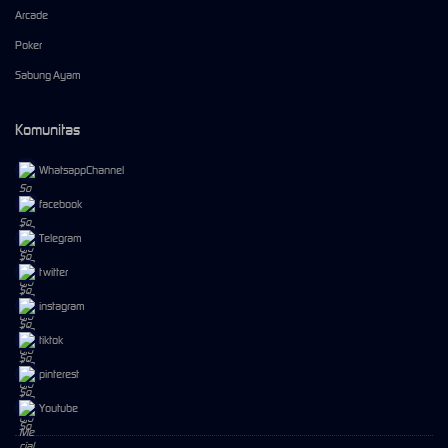
Arcade
Poker
Sabung Ayam
Komunitas
WhatsappChannel
facebook
Telegram
twitter
instagram
tiktok
pinterest
Youtube