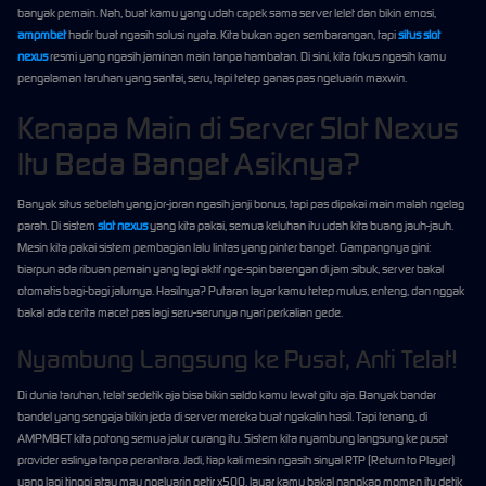
banyak pemain. Nah, buat kamu yang udah capek sama server lelet dan bikin emosi,
ampmbet
hadir buat ngasih solusi nyata. Kita bukan agen sembarangan, tapi
situs slot
nexus
resmi yang ngasih jaminan main tanpa hambatan. Di sini, kita fokus ngasih kamu
pengalaman taruhan yang santai, seru, tapi tetep ganas pas ngeluarin maxwin.
Kenapa Main di Server Slot Nexus
Itu Beda Banget Asiknya?
Banyak situs sebelah yang jor-joran ngasih janji bonus, tapi pas dipakai main malah ngelag
parah. Di sistem
slot nexus
yang kita pakai, semua keluhan itu udah kita buang jauh-jauh.
Mesin kita pakai sistem pembagian lalu lintas yang pinter banget. Gampangnya gini:
biarpun ada ribuan pemain yang lagi aktif nge-spin barengan di jam sibuk, server bakal
otomatis bagi-bagi jalurnya. Hasilnya? Putaran layar kamu tetep mulus, enteng, dan nggak
bakal ada cerita macet pas lagi seru-serunya nyari perkalian gede.
Nyambung Langsung ke Pusat, Anti Telat!
Di dunia taruhan, telat sedetik aja bisa bikin saldo kamu lewat gitu aja. Banyak bandar
bandel yang sengaja bikin jeda di server mereka buat ngakalin hasil. Tapi tenang, di
AMPMBET kita potong semua jalur curang itu. Sistem kita nyambung langsung ke pusat
provider aslinya tanpa perantara. Jadi, tiap kali mesin ngasih sinyal RTP (Return to Player)
yang lagi tinggi atau mau ngeluarin petir x500, layar kamu bakal nangkap momen itu detik