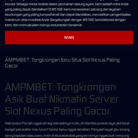
inovasi. Sebagai merek teratas dalam permainan sabung ayam, kami adalah mitra Anda
yang paling dapat diandalkan! Di WS168, kami menawarkan peluang dan layanan
keuntungan yang paling komprehensif dan dapat diandalkan, memastikan pengembalian
maksimum atas investasi Anda. Bergabunglah dengan WS168, berkolaborasi dengan
kami, dan memulai jalan menuju kesuksesan bersama!
MAIN
AMPMBET: Tongkrongan Seru Situs Slot Nexus Paling
Gacor
AMPMBET: Tongkrongan
Asik Buat Nikmatin Server
Slot Nexus Paling Gacor
Halo bosku! Pernah nggak sih lagi asik-asiknya muter, eh tiba-tiba putaran layar jadi berat
banget pas scatter mau turun? Santai, kamu nggak sendirian. Penyakit kayak gitu emang
sering kejadian kalau kamu main di situs abal-abal yang servernya nggak kuat nampung