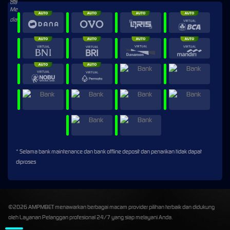
* Selama bank maintenance dan bank offline deposit dan penarikan tidak dapat
diproses
©2026 AMPMBET menawarkan berbagai macam provider pilihan terbaik dan didukung
oleh Layanan Pelanggan profesional 24/7 yang siap melayani Anda.