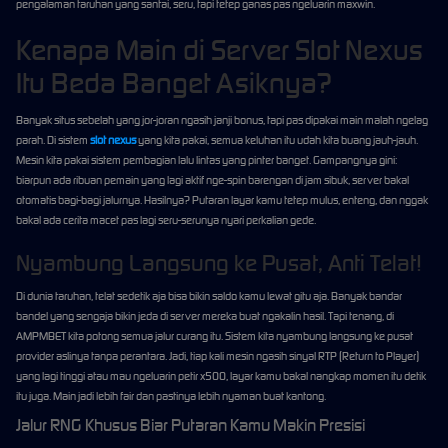
pengalaman taruhan yang santai, seru, tapi tetep ganas pas ngeluarin maxwin.
Kenapa Main di Server Slot Nexus
Itu Beda Banget Asiknya?
Banyak situs sebelah yang jor-joran ngasih janji bonus, tapi pas dipakai main malah ngelag
parah. Di sistem
slot nexus
yang kita pakai, semua keluhan itu udah kita buang jauh-jauh.
Mesin kita pakai sistem pembagian lalu lintas yang pinter banget. Gampangnya gini:
biarpun ada ribuan pemain yang lagi aktif nge-spin barengan di jam sibuk, server bakal
otomatis bagi-bagi jalurnya. Hasilnya? Putaran layar kamu tetep mulus, enteng, dan nggak
bakal ada cerita macet pas lagi seru-serunya nyari perkalian gede.
Nyambung Langsung ke Pusat, Anti Telat!
Di dunia taruhan, telat sedetik aja bisa bikin saldo kamu lewat gitu aja. Banyak bandar
bandel yang sengaja bikin jeda di server mereka buat ngakalin hasil. Tapi tenang, di
AMPMBET kita potong semua jalur curang itu. Sistem kita nyambung langsung ke pusat
provider aslinya tanpa perantara. Jadi, tiap kali mesin ngasih sinyal RTP (Return to Player)
yang lagi tinggi atau mau ngeluarin petir x500, layar kamu bakal nangkap momen itu detik
itu juga. Main jadi lebih fair dan pastinya lebih nyaman buat kantong.
Jalur RNG Khusus Biar Putaran Kamu Makin Presisi