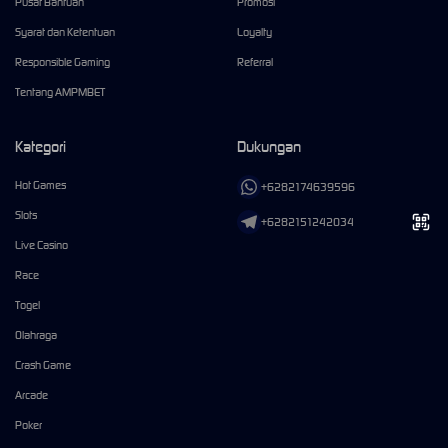
Pusat Bantuan
Promosi
Syarat dan Ketentuan
Loyalty
Responsible Gaming
Referral
Tentang AMPMBET
Kategori
Dukungan
Hot Games
+6282174639596
Slots
+6282151242034
Live Casino
Race
Togel
Olahraga
Crash Game
Arcade
Poker