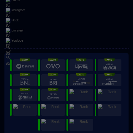
instagram
tiktok
pinterest
Youtube