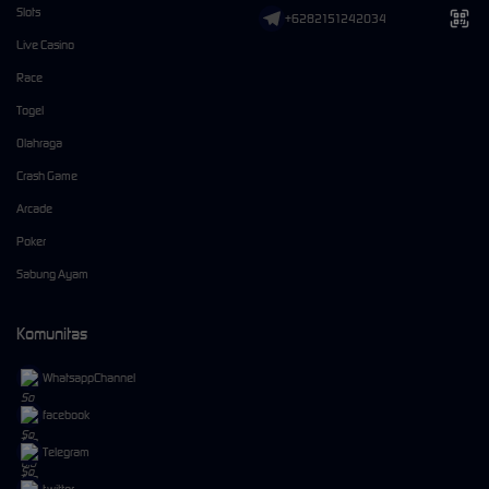
Slots
+6282151242034
Live Casino
Race
Togel
Olahraga
Crash Game
Arcade
Poker
Sabung Ayam
Komunitas
WhatsappChannel
facebook
Telegram
twitter