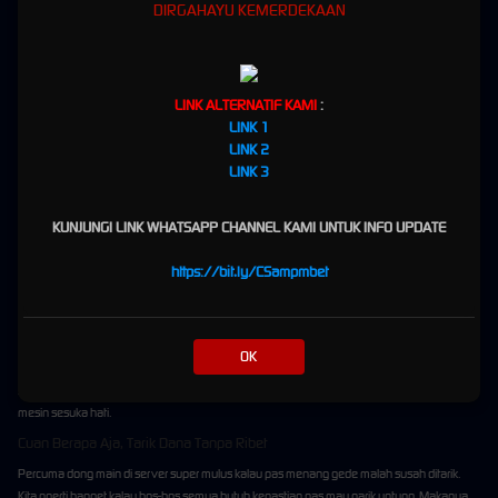
DIRGAHAYU KEMERDEKAAN
bakal ada cerita macet pas lagi seru-serunya nyari perkalian gede.
Nyambung Langsung ke Pusat, Anti Telat!
Di dunia taruhan, telat sedetik aja bisa bikin saldo kamu lewat gitu aja. Banyak bandar
LINK ALTERNATIF KAMI
:
bandel yang sengaja bikin jeda di server mereka buat ngakalin hasil. Tapi tenang, di
LINK 1
AMPMBET kita potong semua jalur curang itu. Sistem kita nyambung langsung ke pusat
LINK 2
provider aslinya tanpa perantara. Jadi, tiap kali mesin ngasih sinyal RTP (Return to Player)
LINK 3
yang lagi tinggi atau mau ngeluarin petir x500, layar kamu bakal nangkap momen itu detik
itu juga. Main jadi lebih fair dan pastinya lebih nyaman buat kantong.
KUNJUNGI LINK WHATSAPP CHANNEL KAMI UNTUK INFO UPDATE
Jalur RNG Khusus Biar Putaran Kamu Makin Presisi
https://bit.ly/CSampmbet
Sering ngerasa game tiba-tiba jadi pelit banget pas jam pulang kerja atau malam hari? Itu
biasanya karena kamu harus rebutan memori server sama ribuan orang lain. Di server
premium kita, setiap kali kamu masuk ke dalam game, sistem langsung ngasih kamu jalur
RNG (Random Number Generator) khusus. Artinya apa? Volatilitas dan peluang jackpot di
OK
akun kamu bener-bener murni buat kamu sendiri. Nggak bakal keganggu atau kesedot
sama lalu lintas pemain lain. Kamu dapet panggung sendiri buat ngacak-ngacak brankas
mesin sesuka hati.
Cuan Berapa Aja, Tarik Dana Tanpa Ribet
Percuma dong main di server super mulus kalau pas menang gede malah susah ditarik.
Kita ngerti banget kalau bos-bos semua butuh kepastian pas mau narik untung. Makanya,