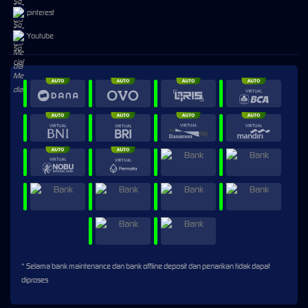
pinterest
Youtube
* Selama bank maintenance dan bank offline deposit dan penarikan tidak dapat
diproses