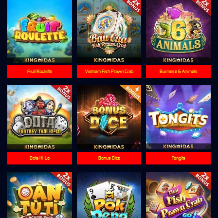
Fruit Roulette
Vietnam Fish Prawn Crab
Burmese 6 Animals
Dota Hi-Lo
Bonus Dice
Tongits