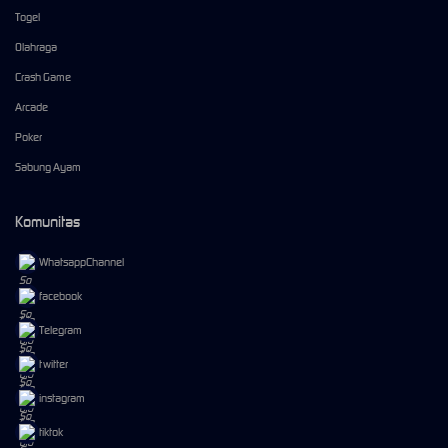
Togel
Olahraga
Crash Game
Arcade
Poker
Sabung Ayam
Komunitas
WhatsappChannel
facebook
Telegram
twitter
instagram
tiktok