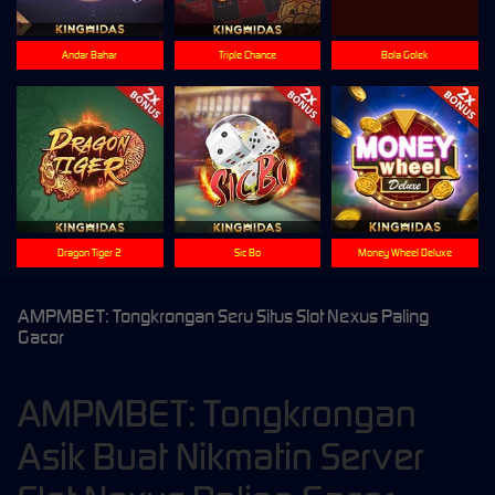
Andar Bahar
Triple Chance
Bola Golek
Dragon Tiger 2
Sic Bo
Money Wheel Deluxe
AMPMBET: Tongkrongan Seru Situs Slot Nexus Paling
Gacor
AMPMBET: Tongkrongan
Asik Buat Nikmatin Server