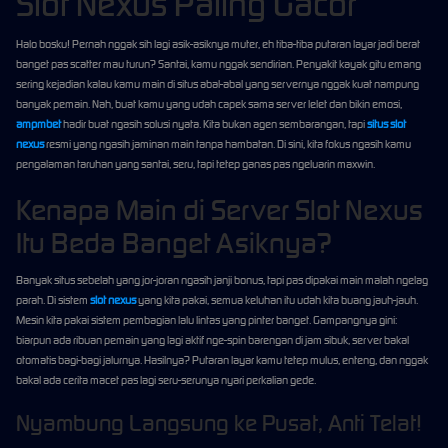
Slot Nexus Paling Gacor
Halo bosku! Pernah nggak sih lagi asik-asiknya muter, eh tiba-tiba putaran layar jadi berat
banget pas scatter mau turun? Santai, kamu nggak sendirian. Penyakit kayak gitu emang
sering kejadian kalau kamu main di situs abal-abal yang servernya nggak kuat nampung
banyak pemain. Nah, buat kamu yang udah capek sama server lelet dan bikin emosi,
ampmbet
hadir buat ngasih solusi nyata. Kita bukan agen sembarangan, tapi
situs slot
nexus
resmi yang ngasih jaminan main tanpa hambatan. Di sini, kita fokus ngasih kamu
pengalaman taruhan yang santai, seru, tapi tetep ganas pas ngeluarin maxwin.
Kenapa Main di Server Slot Nexus
Itu Beda Banget Asiknya?
Banyak situs sebelah yang jor-joran ngasih janji bonus, tapi pas dipakai main malah ngelag
parah. Di sistem
slot nexus
yang kita pakai, semua keluhan itu udah kita buang jauh-jauh.
Mesin kita pakai sistem pembagian lalu lintas yang pinter banget. Gampangnya gini:
biarpun ada ribuan pemain yang lagi aktif nge-spin barengan di jam sibuk, server bakal
otomatis bagi-bagi jalurnya. Hasilnya? Putaran layar kamu tetep mulus, enteng, dan nggak
bakal ada cerita macet pas lagi seru-serunya nyari perkalian gede.
Nyambung Langsung ke Pusat, Anti Telat!