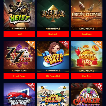
Heist
Blackjack
Iron Dome
7 Up 7 Down
KM Power Ball
Coin Toss