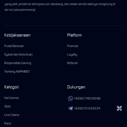
yang pelit, pindah ke stenopes.com sekarang, dan rasain sendiri asiknya nongkrong di
server para pemenang!
Kebijaksanaan
Platform
Pusat Bantuan
Promosi
Syarat dan Ketentuan
Loyalty
Responsible Gaming
Referral
Tentang AMPMBET
Kategori
Dukungan
Hot Games
+6282174639596
Slots
+6282151242034
Live Casino
Race