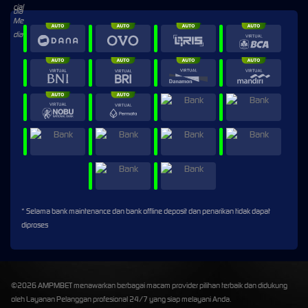
* Selama bank maintenance dan bank offline deposit dan penarikan tidak dapat
diproses
©2026 AMPMBET menawarkan berbagai macam provider pilihan terbaik dan didukung
oleh Layanan Pelanggan profesional 24/7 yang siap melayani Anda.