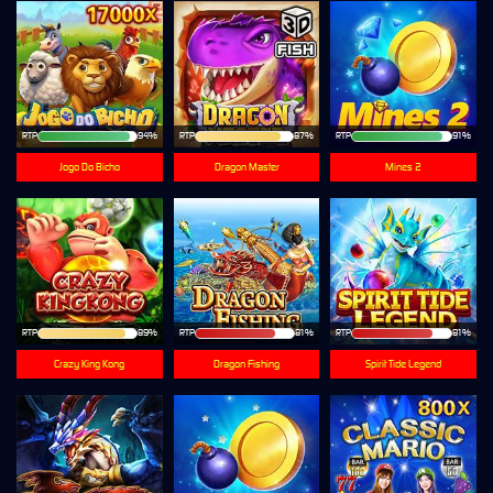
RTP
94%
RTP
87%
RTP
91%
Jogo Do Bicho
Dragon Master
Mines 2
RTP
89%
RTP
81%
RTP
81%
Crazy King Kong
Dragon Fishing
Spirit Tide Legend