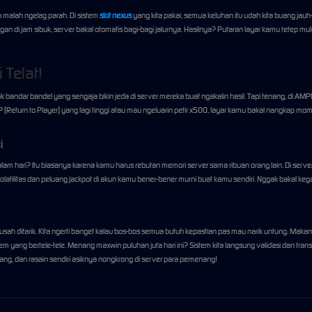
in malah ngelag parah. Di sistem
slot nexus
yang kita pakai, semua keluhan itu udah kita buang jauh-
an di jam sibuk, server bakal otomatis bagi-bagi jalurnya. Hasilnya? Putaran layar kamu tetep mul
Telat!
anyak bandar bandel yang sengaja bikin jeda di server mereka buat ngakalin hasil. Tapi tenang, di 
TP (Return to Player) yang lagi tinggi atau mau ngeluarin petir x500, layar kamu bakal nangkap momen
i
malam hari? Itu biasanya karena kamu harus rebutan memori server sama ribuan orang lain. Di serv
atilitas dan peluang jackpot di akun kamu bener-bener murni buat kamu sendiri. Nggak bakal ke
ah ditarik. Kita ngerti banget kalau bos-bos semua butuh kepastian pas mau narik untung. Makan
m yang bertele-tele. Menang maxwin puluhan juta hari ini? Sistem kita langsung validasi dan tran
arang, dan rasain sendiri asiknya nongkrong di server para pemenang!