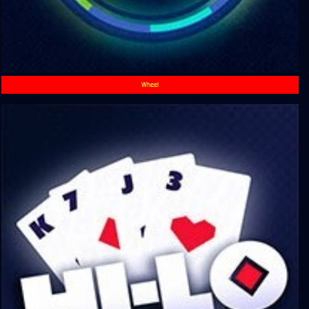
Wheel