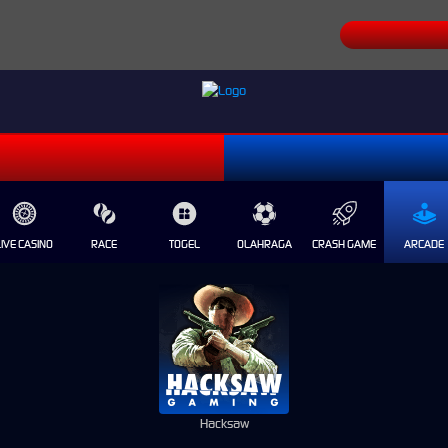
LIVE CASINO
RACE
TOGEL
OLAHRAGA
CRASH GAME
ARCADE
Hacksaw