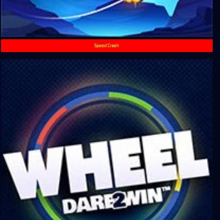
Speed Crash