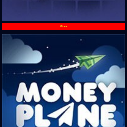
Mines