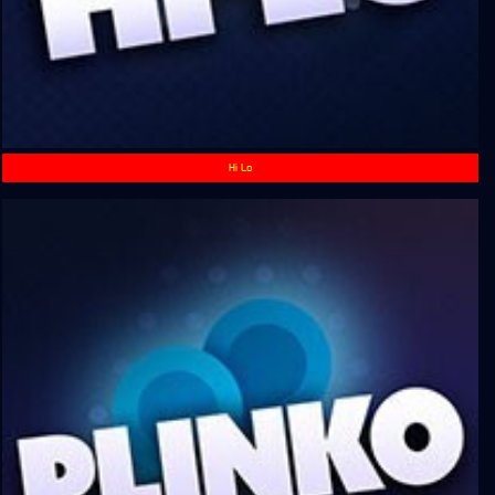
Hi-Lo