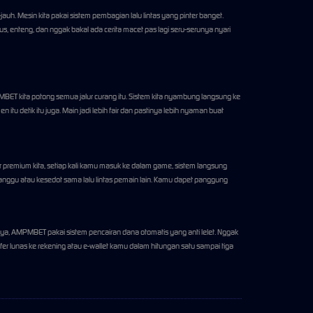
jauh. Mesin kita pakai sistem pembagian lalu lintas yang pinter banget.
us, enteng, dan nggak bakal ada cerita macet pas lagi seru-serunya nyari
AMPMBET kita potong semua jalur curang itu. Sistem kita nyambung langsung ke
 itu detik itu juga. Main jadi lebih fair dan pastinya lebih nyaman buat
er premium kita, setiap kali kamu masuk ke dalam game, sistem langsung
ganggu atau kesedot sama lalu lintas pemain lain. Kamu dapet panggung
ya, AMPMBET pakai sistem pencairan dana otomatis yang anti lelet. Nggak
sfer lunas ke rekening atau e-wallet kamu dalam hitungan satu sampai tiga