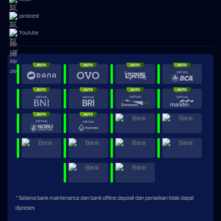
pinterest
Youtube
* Selama bank maintenance dan bank offline deposit dan penarikan tidak dapat
diproses