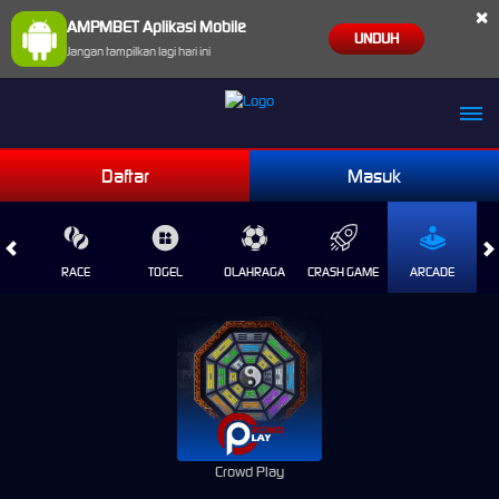
×
AMPMBET Aplikasi Mobile
UNDUH
Jangan tampilkan lagi hari ini
Daftar
Masuk
SINO
RACE
TOGEL
OLAHRAGA
CRASH GAME
ARCADE
Crowd Play